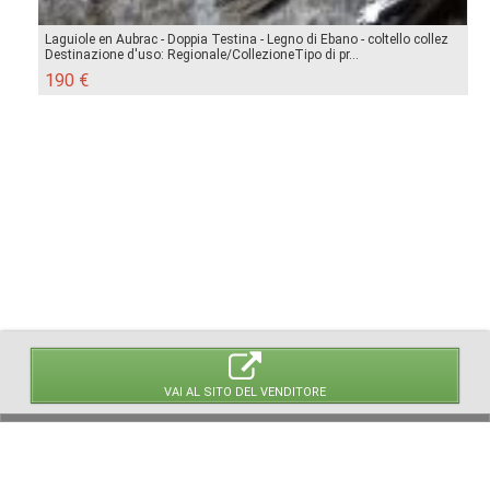
Laguiole en Aubrac - Doppia Testina - Legno di Ebano - coltello collez
Destinazione d'uso: Regionale/CollezioneTipo di pr...
190 €
VAI AL SITO DEL VENDITORE
© 2026 LaVetrinaDelleArmi
NEWPAPER19 S.r.l.
P.IVA/C.F. 10607740965