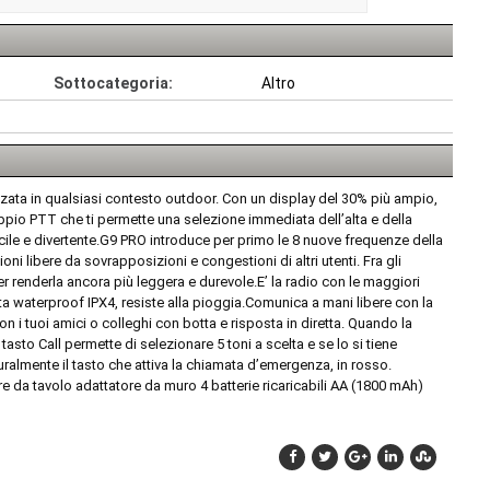
Sottocategoria:
Altro
zzata in qualsiasi contesto outdoor. Con un display del 30% più ampio,
ppio PTT che ti permette una selezione immediata dell’alta e della
ile e divertente.G9 PRO introduce per primo le 8 nuove frequenze della
i libere da sovrapposizioni e congestioni di altri utenti. Fra gli
per renderla ancora più leggera e durevole.E’ la radio con le maggiori
icata waterproof IPX4, resiste alla pioggia.Comunica a mani libere con la
 i tuoi amici o colleghi con botta e risposta in diretta. Quando la
asto Call permette di selezionare 5 toni a scelta e se lo si tiene
ralmente il tasto che attiva la chiamata d’emergenza, in rosso.
e da tavolo adattatore da muro 4 batterie ricaricabili AA (1800 mAh)