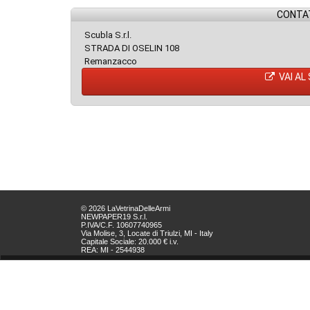
CONTAT
Scubla S.r.l.
STRADA DI OSELIN 108
Remanzacco
VAI AL
© 2026 LaVetrinaDelleArmi
NEWPAPER19 S.r.l.
P.IVA/C.F. 10607740965
Via Molise, 3, Locate di Triulzi, MI - Italy
Capitale Sociale: 20.000 € i.v.
REA: MI - 2544938
Servizio Clienti:
clienti@newpaper19.it
Tel Servizio Clienti:
+39 02 904 8111 - tasto 1