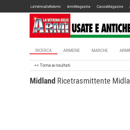
LaVetrinaDelleArmi
ArmiMagazine
CacciaMagazine
RICERCA
ARMERIE
MARCHE
ARMI
<< Torna ai risultati
Midland
Ricetrasmittente Midl