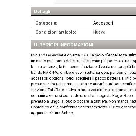
Dettagli
Categoria:
Accessori
Condizioni articolo:
Nuovo
ULTERIORI INFORMAZIONI
Midland G9 evolve e diventa PRO. La radio d’eccellenza utili
un audio migliorato del 30%, un’antenna più potente e un do
bassa potenza, la tua comunicazione diventa sempre più fac
banda PMR 446, di libero uso in tutta Europa, per comunicazion
accessori opzionali puoi scegliere il pacco batteria al litio 
prestazioni per chi pratica softair e attività outdoor: certif
funzione Talk Back: attiva la radio vocalmente o comunica con
comunicazione si conclude si sente il segnale Roger Beep.Il t
premuto a lungo, si può bloccare la tastiera. Non manca natu
Contenuto della confezione ricetrasmittente G9 Pro caricator
aggancio cintura &nbsp;