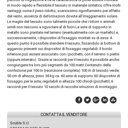
in modo rapido e flessibile.Il tessuto in materiale sintetico offre molti
vantaggi come il peso ridotto, scarsissimo rigonfiamento per effetto
del vento, assenza di deformazioni dovute all’irraggiamento solare.
Le maglie del tessuto sono talmente piccole che i tritoni o animali
simili non riescono a sgusciare al di fuori.Le aste di supporto in
metallo sono piantate nel terreno (eventualmente con un martello) e,
successivamente, i dispositivi di fissaggio montati su di esse. A
questo punto è possibile stendere il tessuto, fissandolo ai bottoni di
aggancio presenti sui dispositivi di fissaggio regolabili. Il bordo
inferiore può essere assicurato con i picchetti, con il terreno o pietre
(oppure interrato). Grazie ai raccordi per il tessuto è possibile anche
congiungere tra loro più segmenti da 100 metri.Contenuto della
confezione per 100 m (recinzione completa) 100 m di tessuto verde,
50 cm di altezza, peso 38 kg ca. 60 aste di supporto 60 dispositivi di
fissaggio per le aste, regolabili in altezza 100 chiodi (picchetti) 6
raccordi per il tessuto 10 secchi di raccolta Istruzioni di montaggio
CONTATTA IL VENDITORE
Scubla S.r.l.