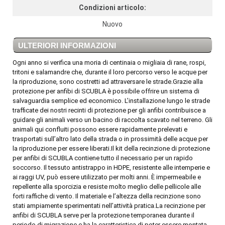
Condizioni articolo:
Nuovo
ULTERIORI INFORMAZIONI
Ogni anno si verifica una moria di centinaia o migliaia di rane, rospi,
tritoni e salamandre che, durante il loro percorso verso le acque per
la riproduzione, sono costretti ad attraversare le strade.Grazie alla
protezione per anfibi di SCUBLA è possibile offrire un sistema di
salvaguardia semplice ed economico. L’installazione lungo le strade
trafficate dei nostri recinti di protezione per gli anfibi contribuisce a
guidare gli animali verso un bacino di raccolta scavato nel terreno. Gli
animali qui confluiti possono essere rapidamente prelevati e
trasportati sull’altro lato della strada o in prossimità delle acque per
la riproduzione per essere liberati.Il kit della recinzione di protezione
per anfibi di SCUBLA contiene tutto il necessario per un rapido
soccorso. Il tessuto antistrappo in HDPE, resistente alle intemperie e
ai raggi UV, può essere utilizzato per molti anni. È impermeabile e
repellente alla sporcizia e resiste molto meglio delle pellicole alle
forti raffiche di vento. Il materiale e l’altezza della recinzione sono
stati ampiamente sperimentati nell’attività pratica.La recinzione per
anfibi di SCUBLA serve per la protezione temporanea durante il
periodo di migrazione e ha la caratteristica di poter essere montata