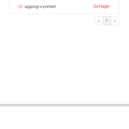
Dettagli
»
aggiungi a preferiti
«
1
«
© 2026 LaVetrinaDelleArmi
NEWPAPER19 S.r.l.
P.IVA/C.F. 10607740965
Via Molise, 3, Locate di Triulzi, MI - Italy