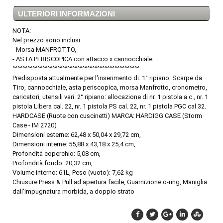
ULTERIORI INFORMAZIONI
NOTA:
Nel prezzo sono inclusi:
- Morsa MANFROTTO,
- ASTA PERISCOPICA con attacco x cannocchiale.
^^^^^^^^^^^^^^^^^^^^^^^^^^^^^^^^^^^^^^^^^^^^^^^^^^^
Predisposta attualmente per l'inserimento di: 1° ripiano: Scarpe da
Tiro, cannocchiale, asta periscopica, morsa Manfrotto, cronometro,
caricatori, utensili vari. 2° ripiano: allocazione di nr. 1 pistola a.c., nr. 1
pistola Libera cal. 22, nr. 1 pistola PS cal. 22, nr. 1 pistola PGC cal 32.
HARDCASE (Ruote con cuscinetti) MARCA: HARDIGG CASE (Storm
Case - IM 2720)
Dimensioni esterne: 62,48 x 50,04 x 29,72 cm,
Dimensioni interne: 55,88 x 43,18 x 25,4 cm,
Profondità coperchio: 5,08 cm,
Profondità fondo: 20,32 cm,
Volume interno: 61L, Peso (vuoto): 7,62 kg
Chiusure Press & Pull ad apertura facile, Guarnizione o-ring, Maniglia
dall'impugnatura morbida, a doppio strato