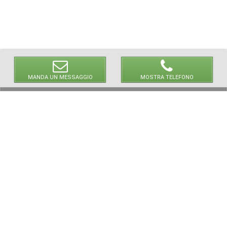
MANDA UN MESSAGGIO
MOSTRA TELEFONO
© 2026 LaVetrinaDelleArmi
NEWPAPER19 S.r.l.
P.IVA/C.F. 10607740965
Via Molise, 3, Locate di Triulzi, MI - Italy
Capitale Sociale: 20.000 € i.v.
REA: MI - 2544938
Servizio Clienti:
clienti@newpaper19.it
Tel Servizio Clienti:
+39 02 904 8111 - tasto 1