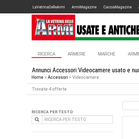
LaVetrinaDelleArmi
ArmiMagazine
CacciaMagazine
RICERCA
ARMERIE
MARCHE
ARMI
Annunci Accessori Videocamere usato e nuo
Home
Accessori
Videocamere
Trovate 4 offerte
RICERCA PER TESTO