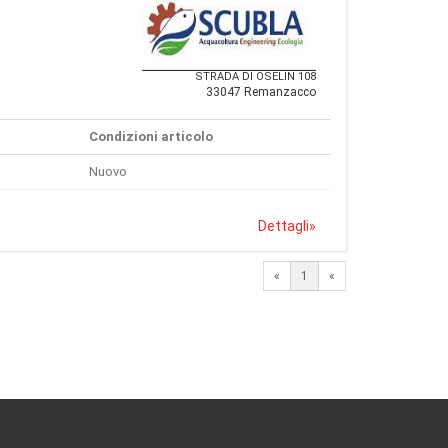
STRADA DI OSELIN 108
33047 Remanzacco
Condizioni articolo
Nuovo
Dettagli
»
«
1
«