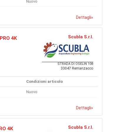
Nuovo
Dettagli
»
Scubla S.r.l.
 PRO 4K
STRADA DI OSELIN 108
33047 Remanzacco
Condizioni articolo
Nuovo
Dettagli
»
Scubla S.r.l.
PRO 4K