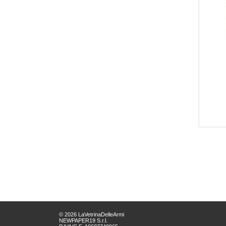
© 2026 LaVetrinaDelleArmi
NEWPAPER19 S.r.l.