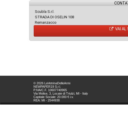
CONTAT
Scubla S.r.l.
STRADA DI OSELIN 108
Remanzacco
VAI AL
© 2026 LaVetrinaDelleArmi
NEWPAPER19 S.r.l.
P.IVA/C.F. 10607740965
Via Molise, 3, Locate di Triulzi, MI - Italy
Capitale Sociale: 20.000 € i.v.
REA: MI - 2544938
Servizio Clienti:
clienti@newpaper19.it
Tel Servizio Clienti:
+39 02 904 8111 - tasto 1