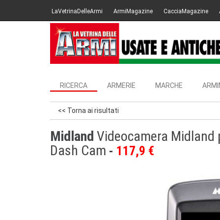
LaVetrinaDelleArmi
ArmiMagazine
CacciaMagazine
RICERCA
ARMERIE
MARCHE
ARMI
<< Torna ai risultati
Midland
Videocamera Midland p
Dash Cam
117,9 €