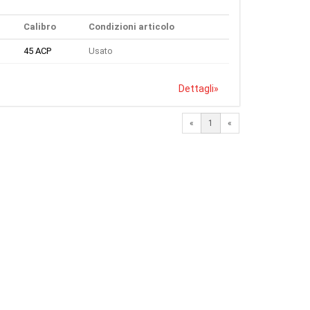
Calibro
Condizioni articolo
45 ACP
Usato
Dettagli
»
«
1
«