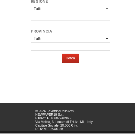
REGIONE
Tutti
PROVINCIA
Tutti
Cerca
© 2026 LaVetrinaDelleArmi
NEWPAPER19 S.r.l.
P.IVA/C.F. 10607740965
Via Molise, 3, Locate di Triulzi, MI - Italy
Capitale Sociale: 20.000 € i.v.
REA: MI - 2544938