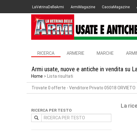
LaVetrinaDelleArmi
ArmiMagazine
CacciaMagazine
RICERCA
ARMERIE
MARCHE
ARMI
Armi usate, nuove e antiche in vendita su L
Home
Lista risultati
Trovate 0 offerte
- Venditore Privato 05018 ORVIETO
La ric
RICERCA PER TESTO