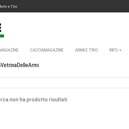
Armi e Tiro
MAGAZINE
CACCIAMAGAZINE
ARMI E TIRO
INFO
aVetrinaDelleArmi
erca non ha prodotto risultati