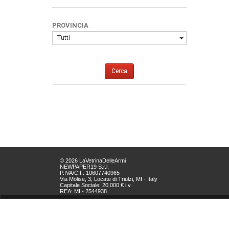
PROVINCIA
Tutti
Cerca
© 2026 LaVetrinaDelleArmi
NEWPAPER19 S.r.l.
P.IVA/C.F. 10607740965
Via Molise, 3, Locate di Triulzi, MI - Italy
Capitale Sociale: 20.000 € i.v.
REA: MI - 2544938
Servizio Clienti:
clienti@newpaper19.it
Tel Servizio Clienti:
+39 02 904 8111 - tasto 1