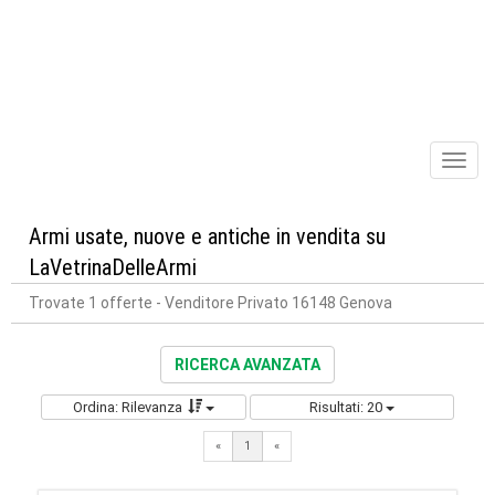
Toggl
naviga
Armi usate, nuove e antiche in vendita su
LaVetrinaDelleArmi
Trovate 1 offerte
- Venditore Privato 16148 Genova
RICERCA AVANZATA
Ordina: Rilevanza
Risultati: 20
«
1
«