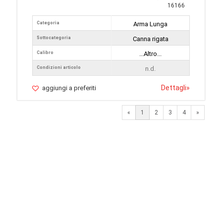
16166
Categoria
Arma Lunga
Sottocategoria
Canna rigata
Calibro
...Altro...
Condizioni articolo
n.d.
Dettagli
»
aggiungi a preferiti
Next
«
1
2
3
4
»