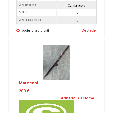
Sottocategoria
Canna liscia
Calibro
12
Condizioni articolo
n.d.
Dettagli
»
aggiungi a preferiti
Marocchi
200 €
Armeria G. Cuomo