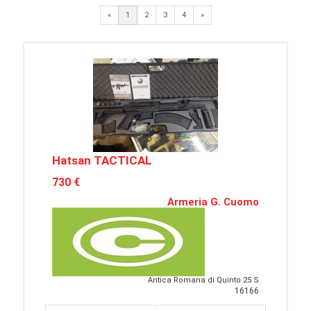
Next
«
1
2
3
4
»
Hatsan TACTICAL
730 €
Armeria G. Cuomo
Antica Romana di Quinto 25 S
16166