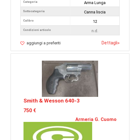
Categoria
Arma Lunga
Sottocategoria
Canna liscia
Calibro
12
Condizioni articolo
n.d.
Dettagli
»
aggiungi a preferiti
Smith & Wesson 640-3
750 €
Armeria G. Cuomo