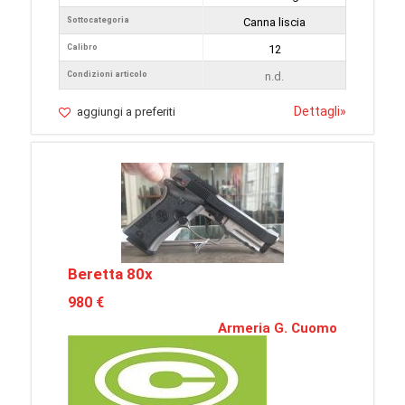
Sottocategoria
Canna liscia
Calibro
12
Condizioni articolo
n.d.
Dettagli
»
aggiungi a preferiti
Beretta 80x
980 €
Armeria G. Cuomo