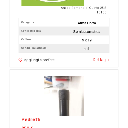
Antica Romana di Quinto 25 S
16166
Categoria
Arma Corta
Sottocategoria
Semiautomatica
Calibro
9 x 19
Condizioni articolo
n.d.
Dettagli
»
aggiungi a preferiti
Pedretti