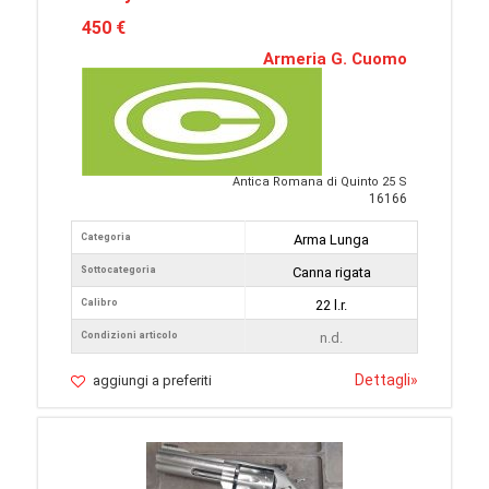
450 €
Armeria G. Cuomo
Antica Romana di Quinto 25 S
16166
Categoria
Arma Lunga
Sottocategoria
Canna rigata
Calibro
22 l.r.
Condizioni articolo
n.d.
Dettagli
»
aggiungi a preferiti