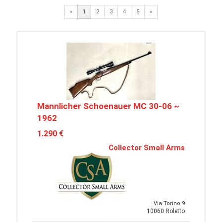
Next
«
1
2
3
4
5
»
Mannlicher Schoenauer MC 30-06 ~
1962
1.290 €
Collector Small Arms
Via Torino 9
10060 Roletto