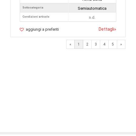
Sottocategoria
Semiautomatica
Condizioni articolo
n.d.
Dettagli
»
aggiungi a preferiti
Next
«
1
2
3
4
5
»