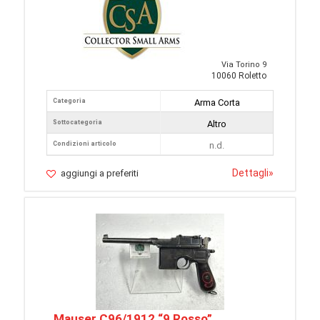
Via Torino 9
10060 Roletto
Categoria
Arma Corta
Sottocategoria
Altro
Condizioni articolo
n.d.
Dettagli
»
aggiungi a preferiti
Mauser C96/1912 “9 Rosso”