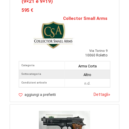
(9×21 e 9×19)
595 €
Collector Small Arms
Via Torino 9
10060 Roletto
Categoria
Arma Corta
Sottocategoria
Altro
Condizioni articolo
n.d.
Dettagli
»
aggiungi a preferiti