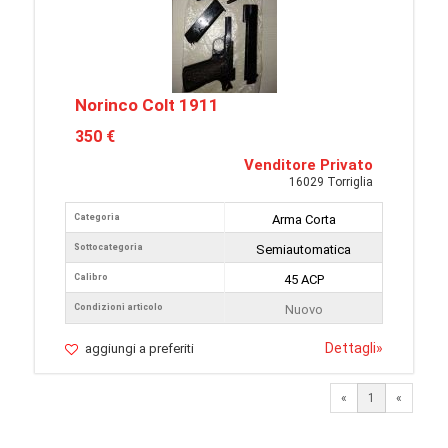
Norinco Colt 1911
350 €
Venditore Privato
16029 Torriglia
Categoria
Arma Corta
Sottocategoria
Semiautomatica
Calibro
45 ACP
Condizioni articolo
Nuovo
Dettagli
»
aggiungi a preferiti
«
1
«