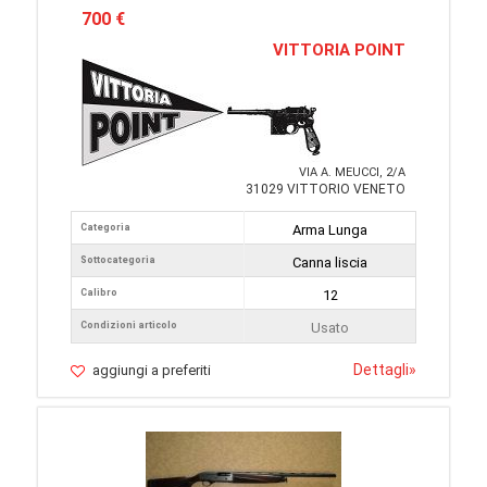
700 €
VITTORIA POINT
VIA A. MEUCCI, 2/A
31029 VITTORIO VENETO
Categoria
Arma Lunga
Sottocategoria
Canna liscia
Calibro
12
Condizioni articolo
Usato
Dettagli
»
aggiungi a preferiti