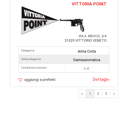
VITTORIA POINT
VIA A. MEUCCI, 2/A
31029 VITTORIO VENETO
Categoria
Arma Corta
Sottocategoria
Semiautomatica
Condizioni articolo
n.d.
Dettagli
»
aggiungi a preferiti
Next
«
1
2
3
»