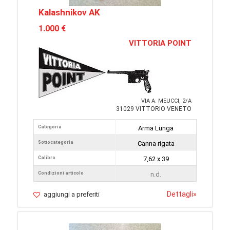
Kalashnikov AK
1.000 €
VITTORIA POINT
VIA A. MEUCCI, 2/A
31029 VITTORIO VENETO
Categoria
Arma Lunga
Sottocategoria
Canna rigata
Calibro
7,62 x 39
Condizioni articolo
n.d.
Dettagli
»
aggiungi a preferiti