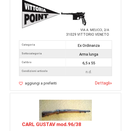
VIA A. MEUCCI, 2/A
31029 VITTORIO VENETO
Categoria
Ex Ordinanza
Sottocategoria
Arma lunga
Calibro
6,5 x 55
Condizioni articolo
n.d.
Dettagli
»
aggiungi a preferiti
CARL GUSTAV mod.96/38