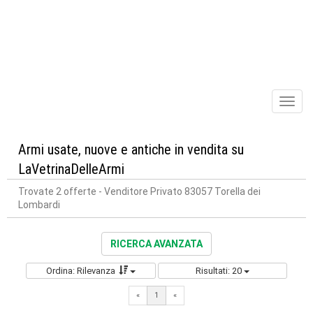
Toggl
naviga
Armi usate, nuove e antiche in vendita su
LaVetrinaDelleArmi
Trovate 2 offerte
- Venditore Privato 83057 Torella dei
Lombardi
RICERCA AVANZATA
Ordina: Rilevanza
Risultati: 20
«
1
«