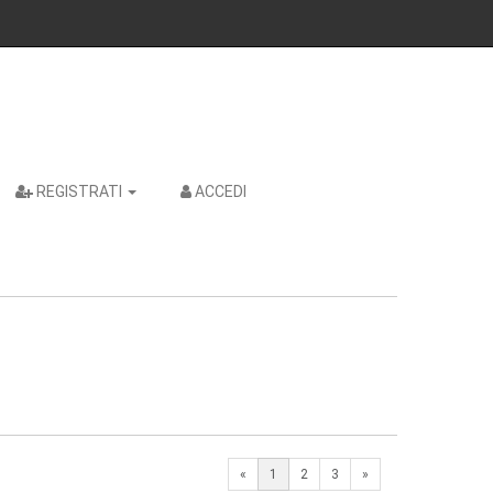
REGISTRATI
ACCEDI
Next
«
1
2
3
»