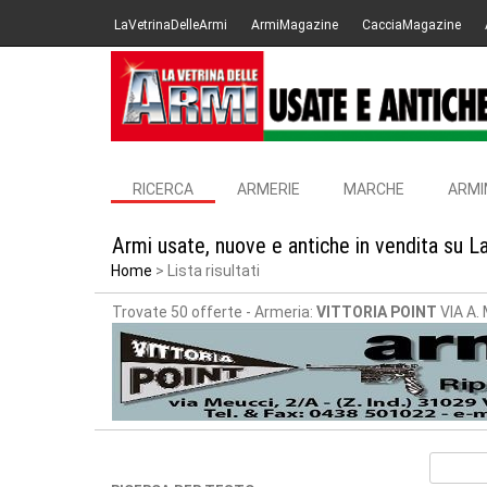
LaVetrinaDelleArmi
ArmiMagazine
CacciaMagazine
RICERCA
ARMERIE
MARCHE
ARMI
Armi usate, nuove e antiche in vendita su L
Home
Lista risultati
Trovate 50 offerte
- Armeria:
VITTORIA POINT
VIA A.