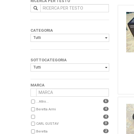
RICERCA PER TESTO
CATEGORIA
Tutti
SOTTOCATEGORIA
Tutti
MARCA
6
...Altro...
4
Beretta Armi
4
3
CARL GUSTAV
2
Beretta