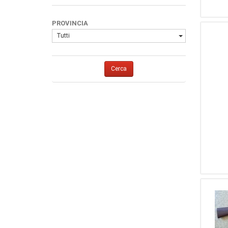
1
36 (410)
1
Pedretti
1
357 Magnum
1
Fair
PROVINCIA
1
7,62 X 39
1
Girsan
Tutti
1
CZ
1
Walther Zella Mehlis
Cerca
1
MOSIN NAGANT
1
CZ - Česká Zbrojovka
1
GAMBA, MAUSER,
R.GAMBA, RENATO GAMBA
1
Bolognini
1
YILDITZ