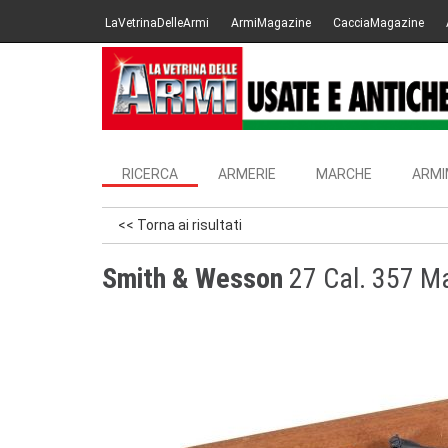
LaVetrinaDelleArmi
ArmiMagazine
CacciaMagazine
RICERCA
ARMERIE
MARCHE
ARMI
<< Torna ai risultati
Smith & Wesson
27 Cal. 357 