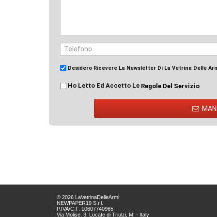
Desidero Ricevere La Newsletter Di La Vetrina Delle Ar
Ho Letto Ed Accetto Le
Regole Del Servizio
MAN
© 2026 LaVetrinaDelleArmi
NEWPAPER19 S.r.l.
P.IVA/C.F. 10607740965
Via Molise, 3, Locate di Triulzi, MI - Italy