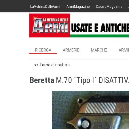
LaVetrinaDelleArmi
ArmiMagazine
CacciaMagazine
RICERCA
ARMERIE
MARCHE
ARMI
<< Torna ai risultati
Beretta
M.70 ´Tipo I´ DISATTI