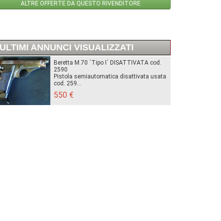
ALTRE OFFERTE DA QUESTO RIVENDITORE
ULTIMI ANNUNCI VISUALIZZATI
Beretta M.70 ´Tipo I´ DISATTIVATA cod.
2590
Pistola semiautomatica disattivata usata
cod. 259...
550 €