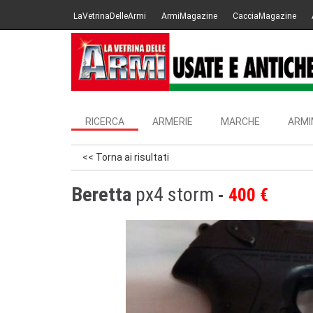
LaVetrinaDelleArmi
ArmiMagazine
CacciaMagazine
RICERCA
ARMERIE
MARCHE
ARMI
<< Torna ai risultati
Beretta
px4 storm
400 €