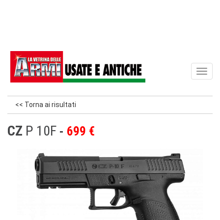
Toggl
naviga
<< Torna ai risultati
CZ
P 10F
699 €