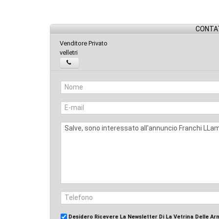
CONTAT
Venditore Privato
velletri
Desidero Ricevere La Newsletter Di La Vetrina Delle Ar