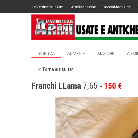
LaVetrinaDelleArmi
ArmiMagazine
CacciaMagazine
RICERCA
ARMERIE
MARCHE
ARMI
<< Torna ai risultati
Franchi LLama
7,65
150 €