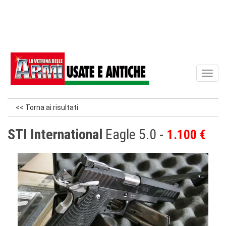
Toggl
naviga
<< Torna ai risultati
STI International
Eagle 5.0
1.100 €