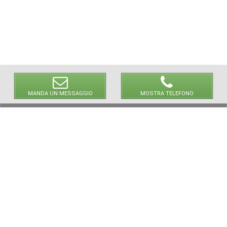
MANDA UN MESSAGGIO
MOSTRA TELEFONO
© 2026 LaVetrinaDelleArmi
NEWPAPER19 S.r.l.
P.IVA/C.F. 10607740965
Via Molise, 3, Locate di Triulzi, MI - Italy
Capitale Sociale: 20.000 € i.v.
REA: MI - 2544938
Servizio Clienti:
clienti@newpaper19.it
Tel Servizio Clienti:
+39 02 904 8111 - tasto 1