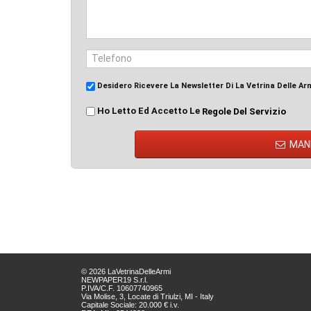
Desidero Ricevere La Newsletter Di La Vetrina Delle Ar
Ho Letto Ed Accetto Le
Regole Del Servizio
MAN
© 2026 LaVetrinaDelleArmi
NEWPAPER19 S.r.l.
P.IVA/C.F. 10607740965
Via Molise, 3, Locate di Triulzi, MI - Italy
Capitale Sociale: 20.000 € i.v.