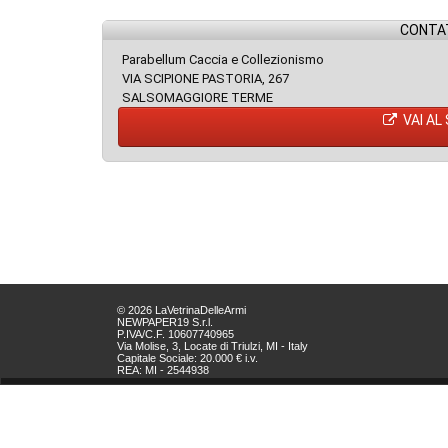
CONTAT
Parabellum Caccia e Collezionismo
VIA SCIPIONE PASTORIA, 267
SALSOMAGGIORE TERME
VAI AL
© 2026 LaVetrinaDelleArmi
NEWPAPER19 S.r.l.
P.IVA/C.F. 10607740965
Via Molise, 3, Locate di Triulzi, MI - Italy
Capitale Sociale: 20.000 € i.v.
REA: MI - 2544938
Servizio Clienti:
clienti@newpaper19.it
Tel Servizio Clienti:
+39 02 904 8111 - tasto 1