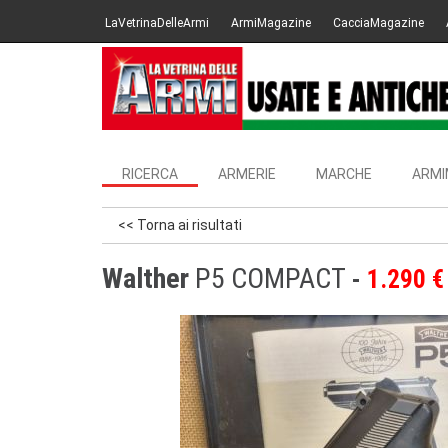
LaVetrinaDelleArmi
ArmiMagazine
CacciaMagazine
RICERCA
ARMERIE
MARCHE
ARMI
<< Torna ai risultati
Walther
P5 COMPACT
1.290 €