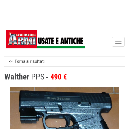
Toggl
naviga
<< Torna ai risultati
Walther
PPS
490 €