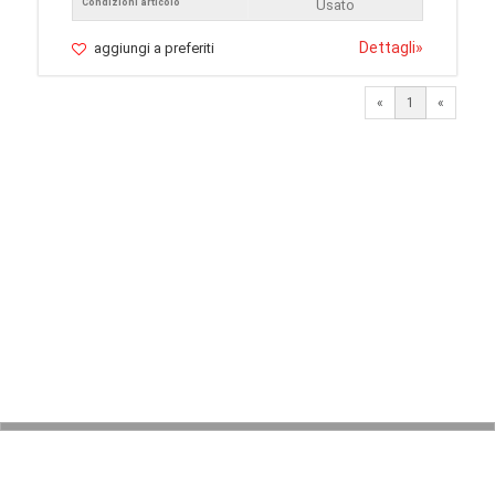
Condizioni articolo
Usato
Dettagli
»
aggiungi a preferiti
«
1
«
© 2026 LaVetrinaDelleArmi
NEWPAPER19 S.r.l.