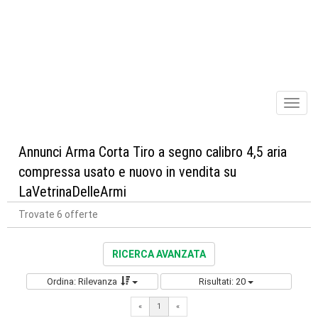
Toggl
naviga
Annunci Arma Corta Tiro a segno calibro 4,5 aria
compressa usato e nuovo in vendita su
LaVetrinaDelleArmi
Trovate 6 offerte
RICERCA AVANZATA
Ordina: Rilevanza
Risultati: 20
«
1
«