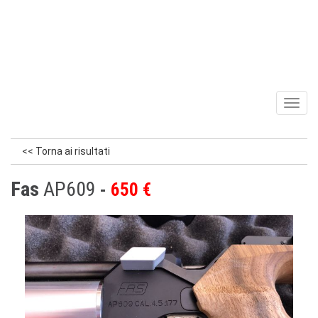
Toggl
naviga
<< Torna ai risultati
Fas
AP609
650 €