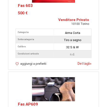
Fas 603
500 €
Venditore Privato
10100 Torino
Categoria
Arma Corta
Sottocategoria
Tiro a segno
Calibro
32 S & W
Condizioni articolo
n.d.
Dettagli
»
aggiungi a preferiti
Fas AP609