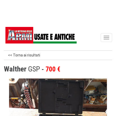
Toggl
naviga
<< Torna ai risultati
Walther
GSP
700 €