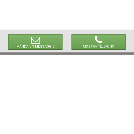
MANDA UN MESSAGGIO
MOSTRA TELEFONO
© 2026 LaVetrinaDelleArmi
NEWPAPER19 S.r.l.
P.IVA/C.F. 10607740965
Via Molise, 3, Locate di Triulzi, MI - Italy
Capitale Sociale: 20.000 € i.v.
REA: MI - 2544938
Servizio Clienti:
clienti@newpaper19.it
Tel Servizio Clienti:
+39 02 904 8111 - tasto 1