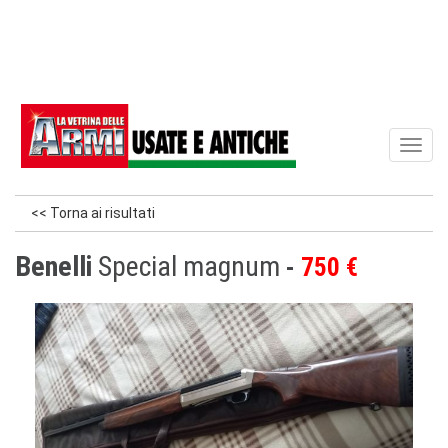
Toggl
naviga
<< Torna ai risultati
Benelli
Special magnum
750 €