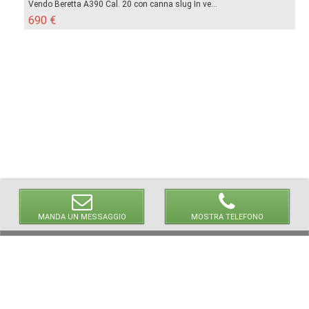
Vendo Beretta A390 Cal. 20 con canna slug In ve...
690 €
MANDA UN MESSAGGIO
MOSTRA TELEFONO
© 2026 LaVetrinaDelleArmi
NEWPAPER19 S.r.l.
P.IVA/C.F. 10607740965
Via Molise, 3, Locate di Triulzi, MI - Italy
Capitale Sociale: 20.000 € i.v.
REA: MI - 2544938