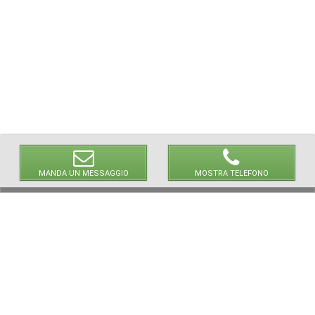
MANDA UN MESSAGGIO
MOSTRA TELEFONO
© 2026 LaVetrinaDelleArmi
NEWPAPER19 S.r.l.
P.IVA/C.F. 10607740965
Via Molise, 3, Locate di Triulzi, MI - Italy
Capitale Sociale: 20.000 € i.v.
REA: MI - 2544938
Servizio Clienti:
clienti@newpaper19.it
Tel Servizio Clienti:
+39 02 904 8111 - tasto 1