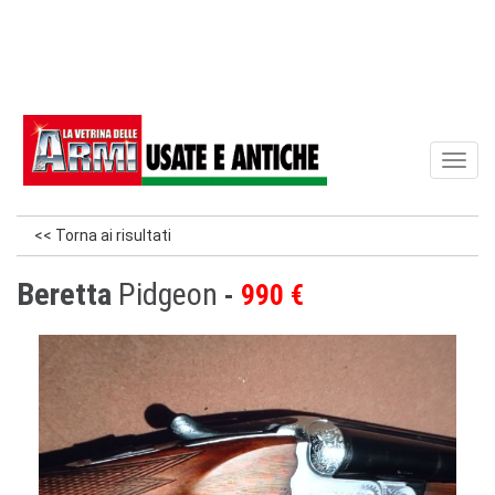
Toggl
naviga
<< Torna ai risultati
Beretta
Pidgeon
990 €