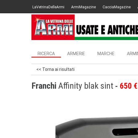
LaVetrinaDelleArmi
ArmiMagazine
CacciaMagazine
RICERCA
ARMERIE
MARCHE
ARMI
<< Torna ai risultati
Franchi
Affinity blak sint
650 €