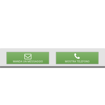
MANDA UN MESSAGGIO
MOSTRA TELEFONO
© 2026 LaVetrinaDelleArmi
NEWPAPER19 S.r.l.
P.IVA/C.F. 10607740965
Via Molise, 3, Locate di Triulzi, MI - Italy
Capitale Sociale: 20.000 € i.v.
REA: MI - 2544938
Servizio Clienti:
clienti@newpaper19.it
Tel Servizio Clienti:
+39 02 904 8111 - tasto 1