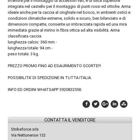
inferiore per il montaggio di accessori vari, e di slitta superiore
integrata nel castello per il montaggio di punti rossi ed ottiche. Arma
ideale anche per la caccia al cinghiale nel bosco, in ambienti ostici e
condizioni climatiche estreme, solido e sicuro, ben bilanciato e di
dimensioni compatte, consente un imbracciata rapida ed una mira
immediata grazie al mirino in fibra ottica ad alta visibilità. Arma
classificata caccia.
lunghezza calcio: 360 mm -
lunghezza totale: 94 cm -
peso totale: 3 kg.
PREZZO PROMO FINO AD ESAURIMENTO SCORTE!!!
POSSIBILITA' DI SPEDIZIONE IN TUTTA ITALIA
INFO ED ORDINI WHATSAPP 3920832556
CONTATTA IL VENDITORE
Strikeforce srls
Via Nettunense 132