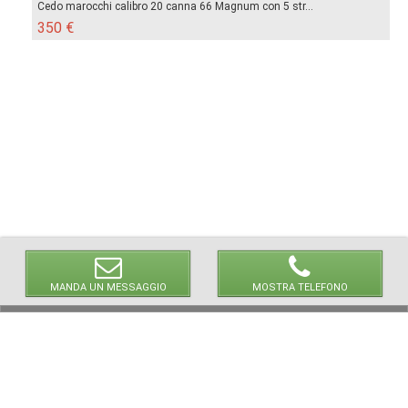
Cedo marocchi calibro 20 canna 66 Magnum con 5 str...
350 €
MANDA UN MESSAGGIO
MOSTRA TELEFONO
© 2026 LaVetrinaDelleArmi
NEWPAPER19 S.r.l.
P.IVA/C.F. 10607740965
Via Molise, 3, Locate di Triulzi, MI - Italy
Capitale Sociale: 20.000 € i.v.
REA: MI - 2544938