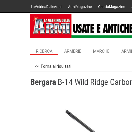
LaVetrinaDelleArmi
ArmiMagazine
CacciaMagazine
RICERCA
ARMERIE
MARCHE
ARMI
<< Torna ai risultati
Bergara
B-14 Wild Ridge Carbo