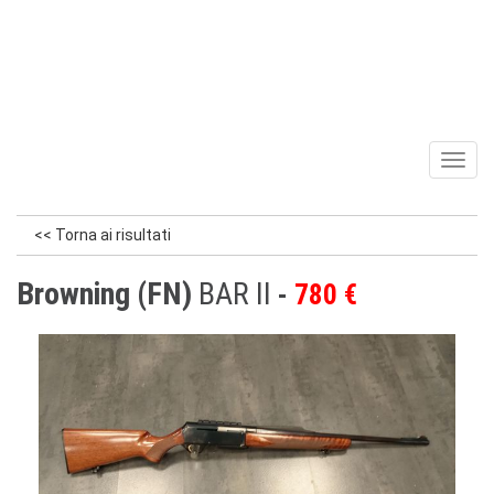
Toggl
naviga
<< Torna ai risultati
Browning (FN)
BAR II
780 €