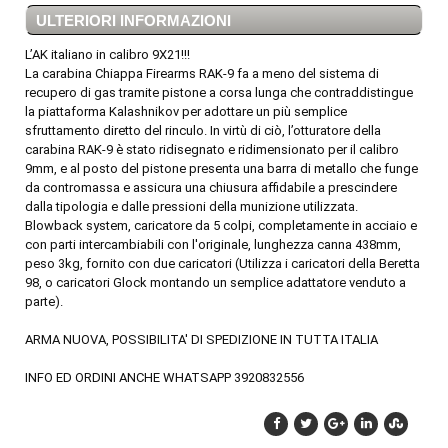
ULTERIORI INFORMAZIONI
L’AK italiano in calibro 9X21!!!
La carabina Chiappa Firearms RAK-9 fa a meno del sistema di
recupero di gas tramite pistone a corsa lunga che contraddistingue
la piattaforma Kalashnikov per adottare un più semplice
sfruttamento diretto del rinculo. In virtù di ciò, l’otturatore della
carabina RAK-9 è stato ridisegnato e ridimensionato per il calibro
9mm, e al posto del pistone presenta una barra di metallo che funge
da contromassa e assicura una chiusura affidabile a prescindere
dalla tipologia e dalle pressioni della munizione utilizzata.
Blowback system, caricatore da 5 colpi, completamente in acciaio e
con parti intercambiabili con l'originale, lunghezza canna 438mm,
peso 3kg, fornito con due caricatori (Utilizza i caricatori della Beretta
98, o caricatori Glock montando un semplice adattatore venduto a
parte).
ARMA NUOVA, POSSIBILITA' DI SPEDIZIONE IN TUTTA ITALIA
INFO ED ORDINI ANCHE WHATSAPP 3920832556