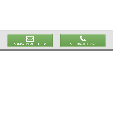
MANDA UN MESSAGGIO
MOSTRA TELEFONO
© 2026 LaVetrinaDelleArmi
NEWPAPER19 S.r.l.
P.IVA/C.F. 10607740965
Via Molise, 3, Locate di Triulzi, MI - Italy
Capitale Sociale: 20.000 € i.v.
REA: MI - 2544938
Servizio Clienti:
clienti@newpaper19.it
Tel Servizio Clienti:
+39 02 904 8111 - tasto 1