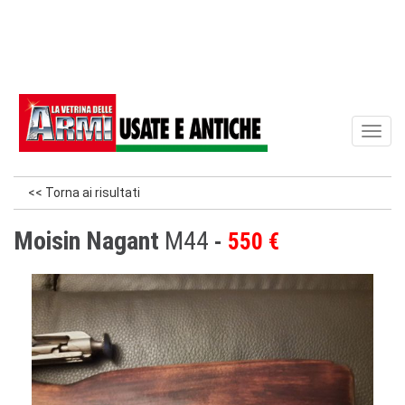
Toggl
naviga
<< Torna ai risultati
Moisin Nagant
M44
550 €