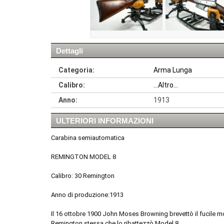
Dettagli
Categoria:
Arma Lunga
Calibro:
...Altro...
Anno:
1913
ULTERIORI INFORMAZIONI
Carabina semiautomatica
REMINGTON MODEL 8
Calibro: 30 Remington
Anno di produzione:1913
Il 16 ottobre 1900 John Moses Browning brevettò il fucile m
Remington stessa che lo ribattezzò Model 8.