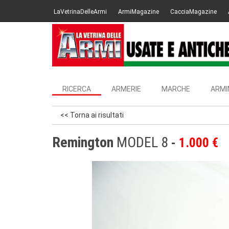
LaVetrinaDelleArmi
ArmiMagazine
CacciaMagazine
RICERCA
ARMERIE
MARCHE
ARMI
<< Torna ai risultati
Remington
MODEL 8
1.000 €