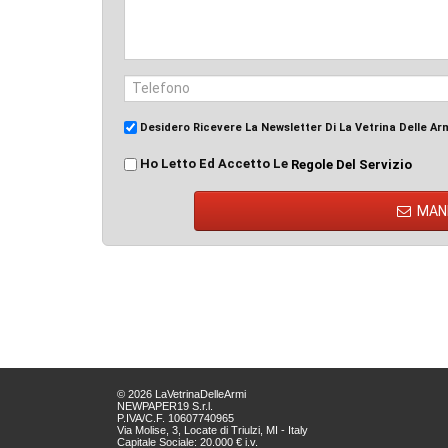
Desidero Ricevere La Newsletter Di La Vetrina Delle Ar
Ho Letto Ed Accetto Le
Regole Del Servizio
MAN
© 2026 LaVetrinaDelleArmi
NEWPAPER19 S.r.l.
P.IVA/C.F. 10607740965
Via Molise, 3, Locate di Triulzi, MI - Italy
Capitale Sociale: 20.000 € i.v.