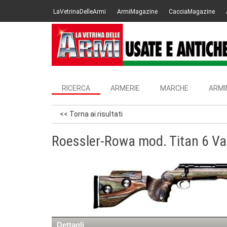
LaVetrinaDelleArmi
ArmiMagazine
CacciaMagazine
RICERCA
ARMERIE
MARCHE
ARMI
<< Torna ai risultati
Roessler-Rowa mod. Titan 6 Va
Dettagli