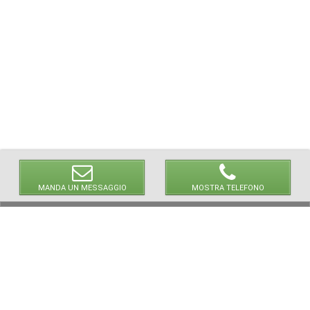
MANDA UN MESSAGGIO
MOSTRA TELEFONO
© 2026 LaVetrinaDelleArmi
NEWPAPER19 S.r.l.
P.IVA/C.F. 10607740965
Via Molise, 3, Locate di Triulzi, MI - Italy
Capitale Sociale: 20.000 € i.v.
REA: MI - 2544938
Servizio Clienti:
clienti@newpaper19.it
Tel Servizio Clienti:
+39 02 904 8111 - tasto 1