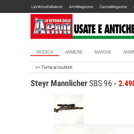
LaVetrinaDelleArmi
ArmiMagazine
CacciaMagazine
RICERCA
ARMERIE
MARCHE
ARMI
<< Torna ai risultati
Steyr Mannlicher
SBS 96
2.49