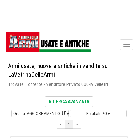
Toggl
naviga
Armi usate, nuove e antiche in vendita su
LaVetrinaDelleArmi
Trovate 1 offerte
- Venditore Privato 00049 velletri
RICERCA AVANZATA
Ordina: AGGIORNAMENTO
Risultati: 20
«
1
«