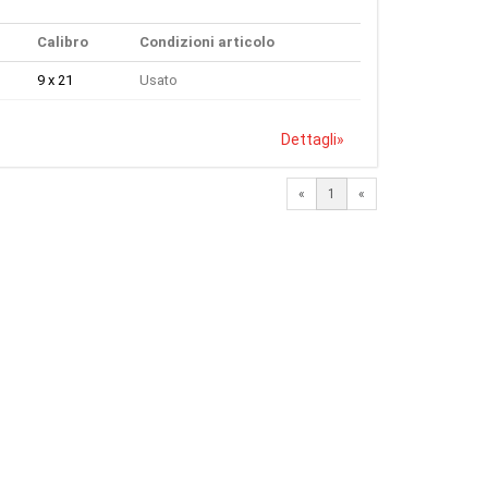
Calibro
Condizioni articolo
9 x 21
Usato
Dettagli
»
«
1
«