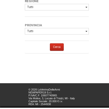
REGIONE
Tutti
PROVINCIA
Tutti
Cerca
© 2026 LaVetrinaDelleArmi
NEWPAPER19 S.r.l.
P.IVA/C.F. 10607740965
Via Molise, 3, Locate di Triulzi, MI - Italy
Capitale Sociale: 20.000 € i.v.
REA: MI - 2544938