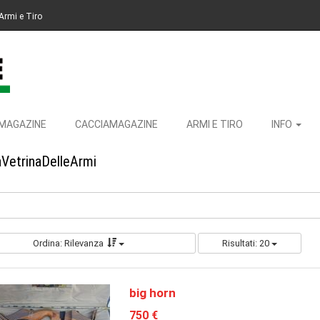
Armi e Tiro
MAGAZINE
CACCIAMAGAZINE
ARMI E TIRO
INFO
aVetrinaDelleArmi
Ordina: Rilevanza
Risultati: 20
big horn
750 €