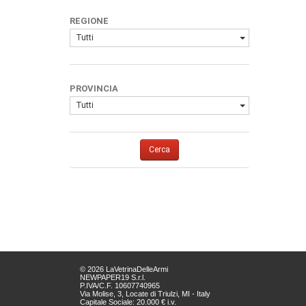
REGIONE
Tutti
PROVINCIA
Tutti
Cerca
© 2026 LaVetrinaDelleArmi
NEWPAPER19 S.r.l.
P.IVA/C.F. 10607740965
Via Molise, 3, Locate di Triulzi, MI - Italy
Capitale Sociale: 20.000 € i.v.