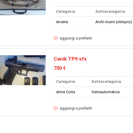
Categoria
Sottocategoria
Arceria
Archi ricurvi (olimpici)
aggiungi a preferiti
Canik TP9 sfx
700 €
Categoria
Sottocategoria
Arma Corta
Semiautomatica
aggiungi a preferiti