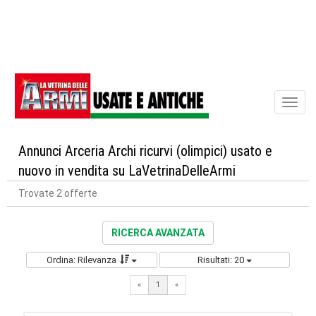
Toggl
naviga
Annunci Arceria Archi ricurvi (olimpici) usato e
nuovo in vendita su LaVetrinaDelleArmi
Trovate 2 offerte
RICERCA AVANZATA
Ordina: Rilevanza
Risultati: 20
«
1
«